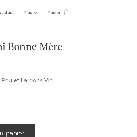
eakfast
Plus
Panier
ni Bonne Mère
e Poulet Lardons Vin
u panier