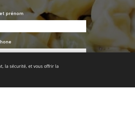
 et prénom
phone
 la sécurité, et vous offrir la
personnes (8 max)
ure