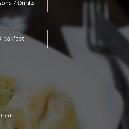
sons / Drinks
Breakfast
dredi