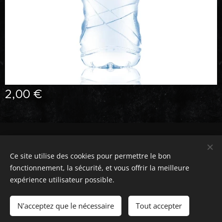
2,00
€
Barista and Baker, 36 rue de Berri, 75008 Paris, 06 59 01 96 98
Ce site utilise des cookies pour permettre le bon
contact@barista-and-baker.fr
Cookies
fonctionnement, la sécurité, et vous offrir la meilleure
expérience utilisateur possible.
Ajouter au panier
N'acceptez que le nécessaire
Tout accepter